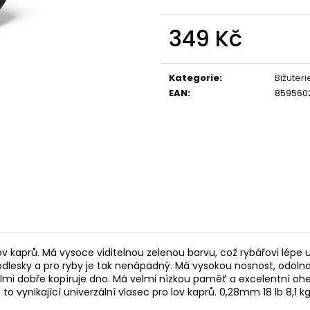
OLOVĚNÉ KRMÍTKO S TRUBIČKOU
ROHLÍKOVÉ BOIL
DELPHIN EAZYSIX
81 Kč
349 Kč
44 Kč
Měrná
cena:
Kategorie
:
Bižuteri
EAN
:
859560
v kaprů. Má vysoce viditelnou zelenou barvu, což rybářovi lépe
ky a pro ryby je tak nenápadný. Má vysokou nosnost, odolnost
mi dobře kopíruje dno. Má velmi nízkou paměť a excelentní oheb
to vynikající univerzální vlasec pro lov kaprů. 0,28mm 18 lb 8,1 