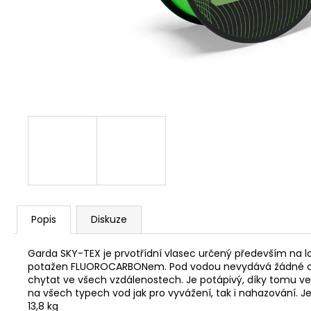
V1 CARP - AMUR
159 Kč
Popis
Diskuze
Garda SKY-TEX je prvotřídní vlasec určený především na lo
potažen FLUOROCARBONem. Pod vodou nevydává žádné odles
chytat ve všech vzdálenostech. Je potápivý, díky tomu vel
na všech typech vod jak pro vyvážení, tak i nahazování. Je 
13,8 kg