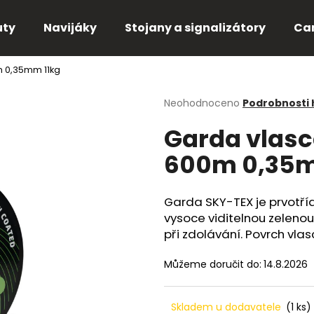
uty
Navijáky
Stojany a signalizátory
Ca
m 0,35mm 11kg
Co potřebujete najít?
Průměrné
Neohodnoceno
Podrobnosti
hodnocení
Garda vlasc
produktu
HLEDAT
je
600m 0,35m
0,0
z
5
Doporučujeme
hvězdiček.
Garda SKY-TEX je prvotří
vysoce viditelnou zeleno
při zdolávání. Povrch vl
Můžeme doručit do:
14.8.2026
Skladem u dodavatele
(1 ks)