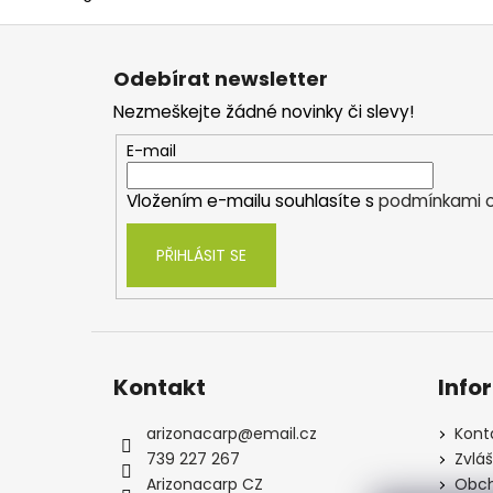
Z
á
Odebírat newsletter
p
Nezmeškejte žádné novinky či slevy!
a
t
E-mail
í
Vložením e-mailu souhlasíte s
podmínkami o
PŘIHLÁSIT SE
Kontakt
Info
arizonacarp
@
email.cz
Kont
739 227 267
Zvlá
Arizonacarp CZ
Obch