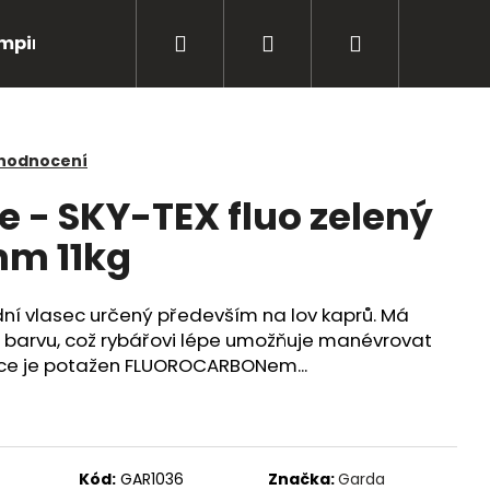
Hledat
Přihlášení
Nákupní
mping
Bižuterie
Péče o úlovky
Oblečení
košík
 hodnocení
e - SKY-TEX fluo zelený
m 11kg
dní vlasec určený především na lov kaprů. Má
u barvu, což rybářovi lépe umožňuje manévrovat
asce je potažen FLUOROCARBONem...
Následující
Kód:
GAR1036
Značka:
Garda