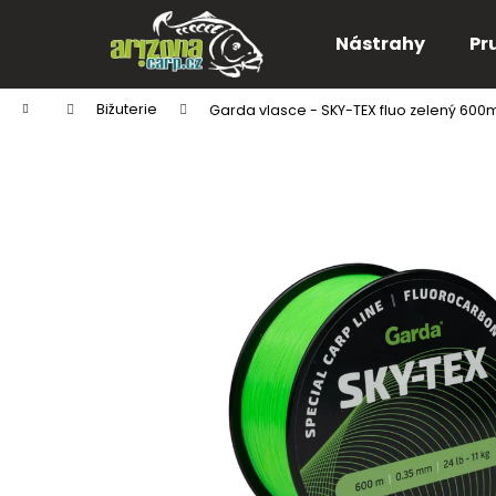
K
Přejít
na
o
Nástrahy
Pr
obsah
Zpět
Zpět
š
do
do
í
Domů
Bižuterie
Garda vlasce - SKY-TEX fluo zelený 600
k
obchodu
obchodu