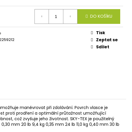
IES FLUO 30G
DO KOŠÍKU
Tisk
e
2259212
Zeptat se
Sdílet
 umožňuje manévrovat při zdolávání. Povrch vlasce je
 proti prodření a optimální průtažnost umožňující
nost, což zvyšuje jeho životnost. SKY-TEX je použitelný
kg 0,30 mm 20 lb 9,4 kg 0,35 mm 24 lb 11,0 kg 0,40 mm 30 lb