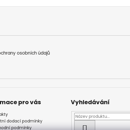
chrany osobních údajů
rmace pro vás
Vyhledávání
akty
štní dodací podmínky
odní podmínky
HLEDAT