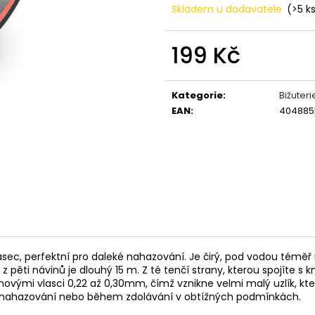
OLOVĚNÉ KRMÍTKO S TRUBIČKOU
ROHLÍKOVÉ BOIL
Skladem u dodavatele
(>5 k
DELPHIN EAZYSIX
81 Kč
44 Kč
199 Kč
Měrná
cena:
Kategorie
:
Bižuteri
EAN
:
404885
sec, perfektní pro daleké nahazování. Je čirý, pod vodou téměř 
dý z pěti návinů je dlouhý 15 m. Z té tenčí strany, kterou spoj
ovými vlasci 0,22 až 0,30mm, čímž vznikne velmi malý uzlík, k
při nahazování nebo během zdolávání v obtížných podmínkách.