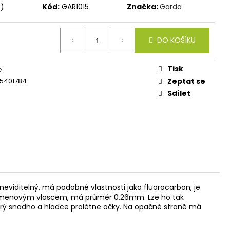
IES FLUO 30G
s)
Kód:
GAR1015
Značka:
Garda
DO KOŠÍKU
Tisk
e
5401784
Zeptat se
Sdílet
neviditelný, má podobné vlastnosti jako fluorocarbon, je
íte s kmenovým vlascem, má průměr 0,26mm. Lze ho tak
terý snadno a hladce prolétne očky. Na opačné straně má