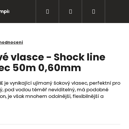
Hledat
Přihlášení
Nákupní
mping
Bižuterie
Péče o úlovky
Oblečení
košík
 hodnocení
é vlasce - Shock line
sec 50m 0,60mm
je vynikající ujímaný šokový vlasec, perfektní pro
rý, pod vodou téměř neviditelný, má podobné
on, je však mnohem odolnější, flexibilnější a
Následující