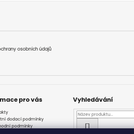
chrany osobních údajů
rmace pro vás
Vyhledávání
akty
štní dodací podmínky
odní podmínky
HLEDAT
las se zpracováním