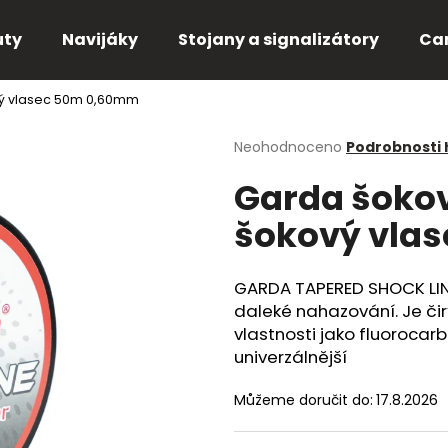
uty
Navijáky
Stojany a signalizátory
Ca
vý vlasec 50m 0,60mm
Co potřebujete najít?
Průměrné
Neohodnoceno
Podrobnosti
hodnocení
Garda šokov
produktu
HLEDAT
je
šokový vla
0,0
z
5
Doporučujeme
hvězdiček.
GARDA TAPERED SHOCK LINE 
daleké nahazování. Je či
vlastnosti jako fluorocarb
univerzálnější
Můžeme doručit do:
17.8.2026