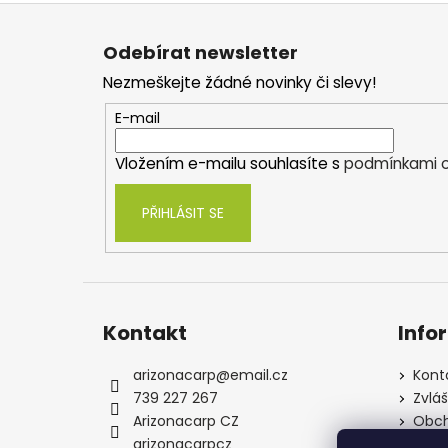
Z
á
Odebírat newsletter
p
Nezmeškejte žádné novinky či slevy!
a
t
E-mail
í
Vložením e-mailu souhlasíte s
podmínkami o
PŘIHLÁSIT SE
Kontakt
Info
arizonacarp
@
email.cz
Kont
739 227 267
Zvlá
Arizonacarp CZ
Obch
arizonacarpcz
Souh