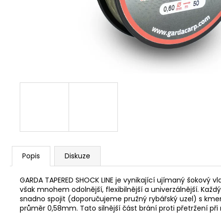
V1 CARP - AMUR
159 Kč
Popis
Diskuze
GARDA TAPERED SHOCK LINE je vynikající ujímaný šokový vla
však mnohem odolnější, flexibilnější a univerzálnější. Kaž
snadno spojit (doporučujeme pružný rybářský uzel) s kmen
průměr 0,58mm. Tato silnější část brání proti přetržení 