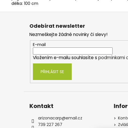
délka: 100 cm
Z
á
Odebírat newsletter
p
Nezmeškejte žádné novinky či slevy!
a
t
E-mail
í
Vložením e-mailu souhlasíte s
podmínkami o
PŘIHLÁSIT SE
Kontakt
Info
arizonacarp
@
email.cz
Kont
739 227 267
Zvlá