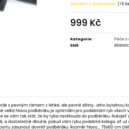
OLOVĚNÉ KRMÍTKO S TRUBIČKOU
ROHLÍKOVÉ BOIL
Skladem u dodavatele
(>5 k
DELPHIN EAZYSIX
81 Kč
44 Kč
999 Kč
Měrná
cena:
Kategorie
:
Péče o 
EAN
:
859560
 s pevným rámem z lehké, ale pevné slitiny. Jeho bytelnou kons
ě velká hlava podběráku je optimální pro podebírání ryb všech v
e vám tak stát, že by ryba nevklouzla do podběráku. Rukojeť z
odi, a dostatečně dlouhé, pokud vám rybu podebírá kolega, ať už
nsportu zasunout dovnitř podběráku. Rozměr hlavy_ 75x60 cm Dél