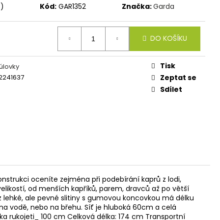
IES FLUO 30G
s)
Kód:
GAR1352
Značka:
Garda
DO KOŠÍKU
Tisk
úlovky
2241637
Zeptat se
Sdílet
trukci oceníte zejména při podebírání kaprů z lodi,
elikostí, od menších kapříků, parem, dravců až po větší
 lehké, ale pevné slitiny s gumovou koncovkou má délku
 na vodě, nebo na břehu. Síť je hluboká 60cm a celá
ka rukojeti_ 100 cm Celková délka: 174 cm Transportní