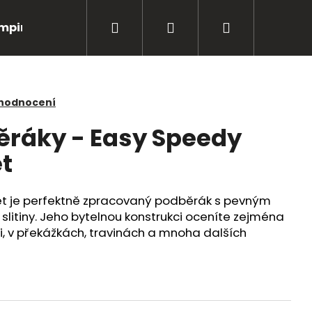
Hledat
Přihlášení
Nákupní
mping
Bižuterie
Péče o úlovky
Oblečení
košík
 hodnocení
ráky - Easy Speedy
t
 je perfektně zpracovaný podběrák s pevným
slitiny. Jeho bytelnou konstrukci oceníte zejména
di, v překážkách, travinách a mnoha dalších
Následující