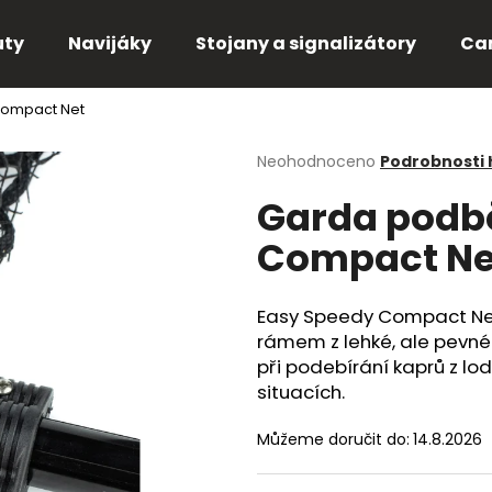
uty
Navijáky
Stojany a signalizátory
Ca
Compact Net
Co potřebujete najít?
Průměrné
Neohodnoceno
Podrobnosti
hodnocení
Garda podbě
produktu
HLEDAT
je
Compact Ne
0,0
z
5
Doporučujeme
hvězdiček.
Easy Speedy Compact Net
rámem z lehké, ale pevné 
při podebírání kaprů z lo
situacích.
Můžeme doručit do:
14.8.2026