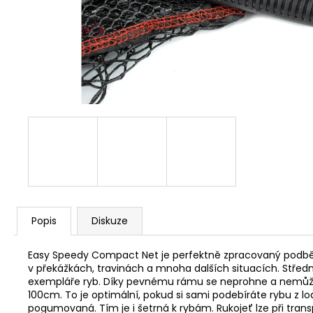
V1 CARP - AMUR
159 Kč
Popis
Diskuze
Easy Speedy Compact Net je perfektně zpracovaný podběrák
v překážkách, travinách a mnoha dalších situacích. Středn
exempláře ryb. Díky pevnému rámu se neprohne a nemůže s
100cm. To je optimální, pokud si sami podebíráte rybu z l
pogumovaná. Tím je i šetrná k rybám. Rukojeť lze při tra