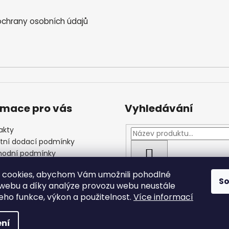
chrany osobních údajů
rmace pro vás
Vyhledávání
akty
štní dodací podmínky
odní podmínky
HLEDAT
las se zpracováním
 cookies, abychom Vám umožnili pohodlné
ních údajů
S
 webu a díky analýze provozu webu neustále
jeho funkce, výkon a použitelnost.
Více informací
 vyhrazena.
ní