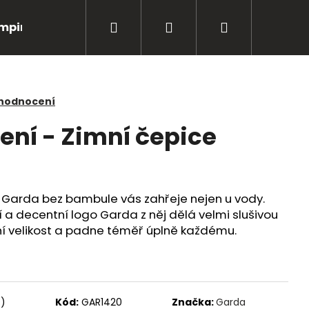
Hledat
Přihlášení
Nákupní
mping
Bižuterie
Péče o úlovky
Oblečení
košík
 hodnocení
ení - Zimní čepice
h Garda bez bambule vás zahřeje nejen u vody.
 a decentní logo Garda z něj dělá velmi slušivou
ní velikost a padne téměř úplně každému.
Následující
s)
Kód:
GAR1420
Značka:
Garda