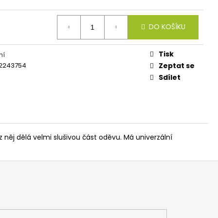
IES FLUO 30G
DO KOŠÍKU
Tisk
ní
2243754
Zeptat se
Sdílet
něj dělá velmi slušivou část oděvu. Má univerzální