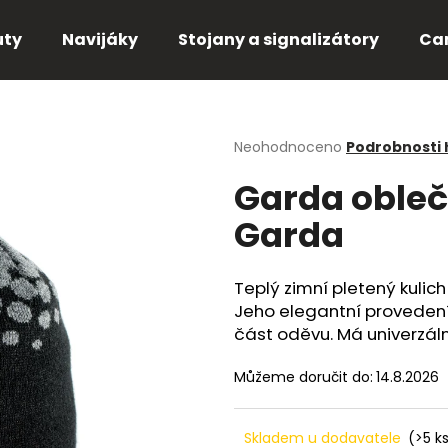
uty
Navijáky
Stojany a signalizátory
Ca
Co potřebujete najít?
Průměrné
Neohodnoceno
Podrobnosti
hodnocení
Garda obleč
produktu
HLEDAT
je
Garda
0,0
z
5
Doporučujeme
hvězdiček.
Teplý zimní pletený kulic
Jeho elegantní provedení
část oděvu. Má univerzál
Můžeme doručit do:
14.8.2026
Skladem u dodavatele
(>5 k