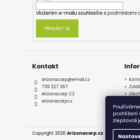
í
Vložením e-mailu souhlasíte s
podmínkami o
PŘIHLÁSIT SE
Kontakt
Info
arizonacarp
@
email.cz
Kont
739 227 267
Zvlá
Arizonacarp CZ
Obch
arizonacarpcz
Souh
Používáme
osob
prohlížení
zlepšovali 
Copyright 2026
Arizonacarp.cz
. Všechna práva
Nastave