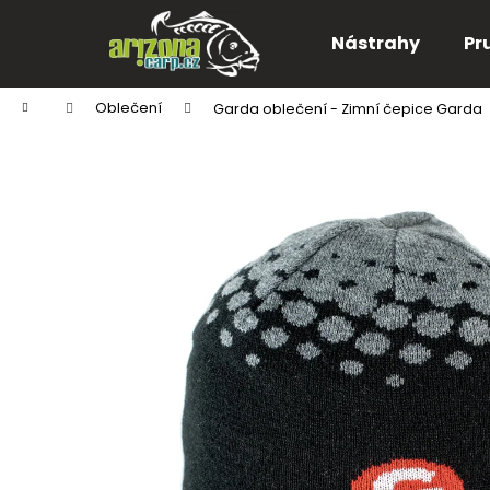
K
Přejít
na
o
Nástrahy
Pr
obsah
Zpět
Zpět
š
do
do
í
Domů
Oblečení
Garda oblečení - Zimní čepice Garda
k
obchodu
obchodu