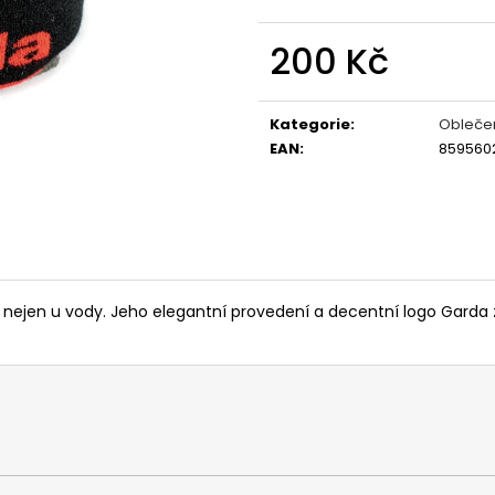
OLOVĚNÉ KRMÍTKO S TRUBIČKOU
ROHLÍKOVÉ BOIL
DELPHIN EAZYSIX
81 Kč
200 Kč
44 Kč
Měrná
cena:
Kategorie
:
Obleče
EAN
:
859560
nejen u vody. Jeho elegantní provedení a decentní logo Garda z 