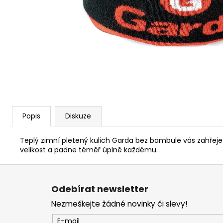
V1 CARP - AMUR
159 Kč
Popis
Diskuze
Teplý zimní pletený kulich Garda bez bambule vás zahřeje 
velikost a padne téměř úplně každému.
Z
á
Odebírat newsletter
p
Nezmeškejte žádné novinky či slevy!
a
t
E-mail