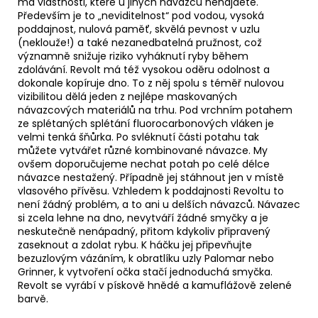
má vlastnosti, které u jiných návazců nenajdete.
Především je to „neviditelnost“ pod vodou, vysoká
poddajnost, nulová paměť, skvělá pevnost v uzlu
(neklouže!) a také nezanedbatelná pružnost, což
významně snižuje riziko vyháknutí ryby během
zdolávání. Revolt má též vysokou oděru odolnost a
dokonale kopíruje dno. To z něj spolu s téměř nulovou
vizibilitou dělá jeden z nejlépe maskovaných
návazcových materiálů na trhu. Pod vrchním potahem
ze splétaných splétání fluorocarbonových vláken je
velmi tenká šňůrka. Po svléknutí části potahu tak
můžete vytvářet různé kombinované návazce. My
ovšem doporučujeme nechat potah po celé délce
návazce nestažený. Případně jej stáhnout jen v místě
vlasového přívěsu. Vzhledem k poddajnosti Revoltu to
není žádný problém, a to ani u delších návazců. Návazec
si zcela lehne na dno, nevytváří žádné smyčky a je
neskutečně nenápadný, přitom kdykoliv připravený
zaseknout a zdolat rybu. K háčku jej připevňujte
bezuzlovým vázáním, k obratlíku uzly Palomar nebo
Grinner, k vytvoření očka stačí jednoduchá smyčka.
Revolt se vyrábí v pískově hnědé a kamuflážově zelené
barvě.