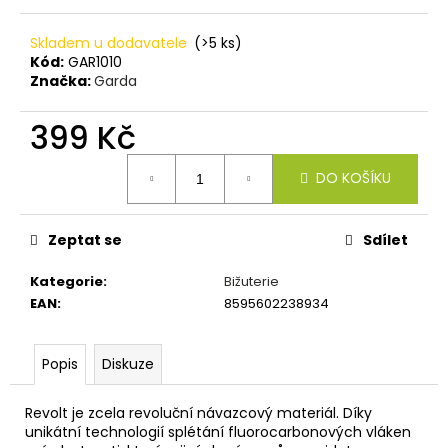
č
u
Skladem u dodavatele
(>5 ks)
j
Kód:
GAR1010
e
Značka:
Garda
m
e
399 Kč
Měrná
OLIVE
DO KOŠÍKU
cena:
-
RUBBER
STOPPER
Zeptat se
Sdílet
49
Kč
Kategorie
:
Bižuterie
EAN
:
8595602238934
Popis
Diskuze
Revolt je zcela revoluční návazcový materiál. Díky
unikátní technologií splétání fluorocarbonových vláken