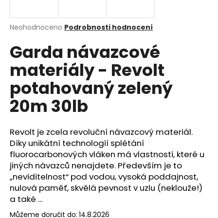
a
j
Průměrné
Neohodnoceno
Podrobnosti hodnocení
í
hodnocení
Garda návazcové
produktu
t
je
?
materiály - Revolt
0,0
z
potahovaný zelený
5
hvězdiček.
20m 30lb
HLEDAT
Revolt je zcela revoluční návazcový materiál.
Díky unikátní technologií splétání
fluorocarbonových vláken má vlastnosti, které u
D
o
jiných návazců nenajdete. Především je to
p
„neviditelnost“ pod vodou, vysoká poddajnost,
o
nulová paměť, skvělá pevnost v uzlu (neklouže!)
r
a také ...
u
Můžeme doručit do:
14.8.2026