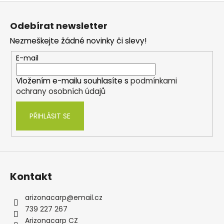
Z
á
Odebírat newsletter
p
Nezmeškejte žádné novinky či slevy!
a
t
E-mail
í
Vložením e-mailu souhlasíte s
podmínkami
ochrany osobních údajů
PŘIHLÁSIT SE
Kontakt
arizonacarp
@
email.cz
739 227 267
Arizonacarp CZ