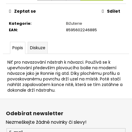
č
u
Zeptat se
Sdílet
j
e
Kategorie
:
Bižuterie
m
EAN
:
8595602246885
e
Popis
Diskuze
DELPHIN
DARX
12T
Niť pro navazování nástrah k návazci. Používá se k
upevňování především plovoucího boilie na moderní
458
Kč
návazce jako je Ronnie rig atd. Díky plochému profilu a
povoskovanému povrchu drží uzel na místě. Poté stačí
nahřát zapalovačem konce nitě, která se tím zatáhne a
dokonale drží nástrahu.
Z
á
Odebírat newsletter
p
Nezmeškejte žádné novinky či slevy!
a