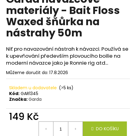
je
a
materiály - Bait Floss
0,0
z
j
Waxed šňůrka na
5
í
hvězdiček.
nástrahy 50m
t
?
Niť pro navazování nástrah k návazci. Používá se
k upevňování především plovoucího boilie na
moderní návazce jako je Ronnie rig atd...
HLEDAT
Můžeme doručit do:
17.8.2026
Skladem u dodavatele
(>5 ks)
Kód:
GAR1345
D
Značka:
Garda
o
p
149 Kč
o
r
Měrná
DO KOŠÍKU
u
cena: