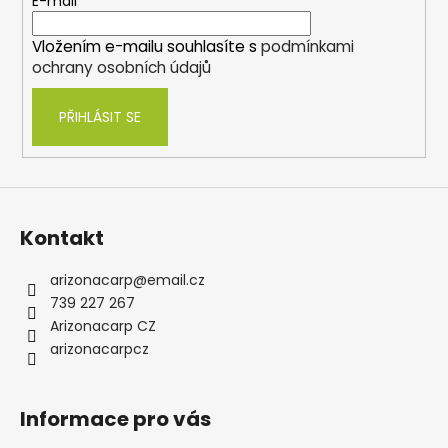
t
E-mail
í
Vložením e-mailu souhlasíte s
podmínkami
ochrany osobních údajů
PŘIHLÁSIT SE
Kontakt
arizonacarp
@
email.cz
739 227 267
Arizonacarp CZ
arizonacarpcz
Informace pro vás