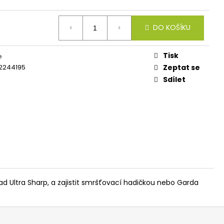
IES FLUO 30G
DO KOŠÍKU
Tisk
e
2244195
Zeptat se
Sdílet
lad Ultra Sharp, a zajistit smršťovací hadičkou nebo Garda