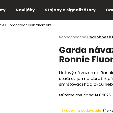
uty
Navijáky
Stojany a signalizátory
Ca
ie Fluorocarbon 30lb 20cm 3ks
Co potřebujete najít?
Průměrné
Neohodnoceno
Podrobnosti
hodnocení
Garda návaz
produktu
HLEDAT
je
Ronnie Fluo
0,0
z
5
Doporučujeme
hvězdiček.
Hotový návazec na Ronnie 
stačí už jen na obratlík př
smršťovací hadičkou nebo
Můžeme doručit do:
14.8.2026
Skladem u dodavatele
(>5 k