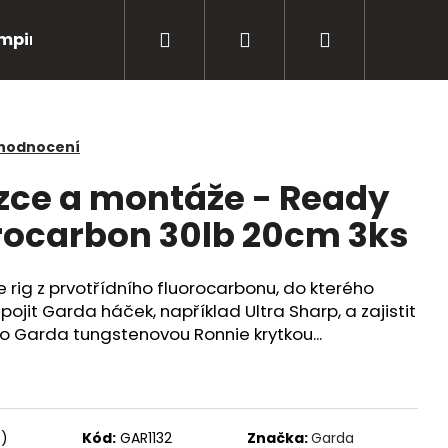
Hledat
Přihlášení
Nákupní
mping
Bižuterie
Péče o úlovky
Oblečení
košík
 hodnocení
ce a montáže - Ready
rocarbon 30lb 20cm 3ks
rig z prvotřídního fluorocarbonu, do kterého
ipojit Garda háček, například Ultra Sharp, a zajistit
 Garda tungstenovou Ronnie krytkou...
Následující
s)
Kód:
GAR1132
Značka:
Garda