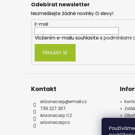
á
Odebírat newsletter
p
Nezmeškejte žádné novinky či slevy!
a
t
E-mail
í
Vložením e-mailu souhlasíte s
podmínkami o
PŘIHLÁSIT SE
Kontakt
Info
arizonacarp
@
email.cz
Kont
739 227 267
Zvlá
Arizonacarp CZ
Obch
arizonacarpcz
Souh
Používáme
osob
prohlížení