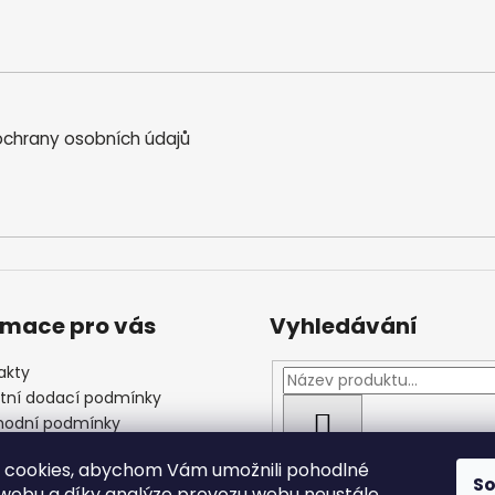
chrany osobních údajů
rmace pro vás
Vyhledávání
akty
štní dodací podmínky
odní podmínky
HLEDAT
las se zpracováním
 cookies, abychom Vám umožnili pohodlné
ních údajů
S
 webu a díky analýze provozu webu neustále