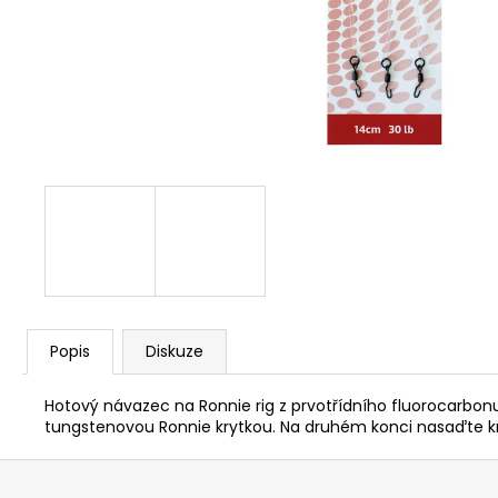
V1 CARP - AMUR
159 Kč
Popis
Diskuze
Hotový návazec na Ronnie rig z prvotřídního fluorocarbonu,
tungstenovou Ronnie krytkou. Na druhém konci nasaďte kry
Z