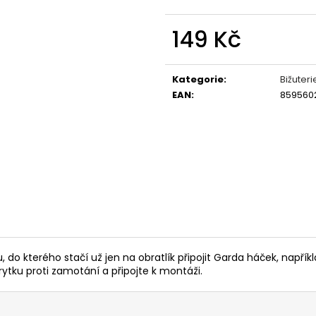
OLOVĚNÉ KRMÍTKO S TRUBIČKOU
ROHLÍKOVÉ BOIL
DELPHIN EAZYSIX
81 Kč
149 Kč
44 Kč
Měrná
cena:
Kategorie
:
Bižuteri
EAN
:
859560
 do kterého stačí už jen na obratlík připojit Garda háček, napřík
tku proti zamotání a připojte k montáži.