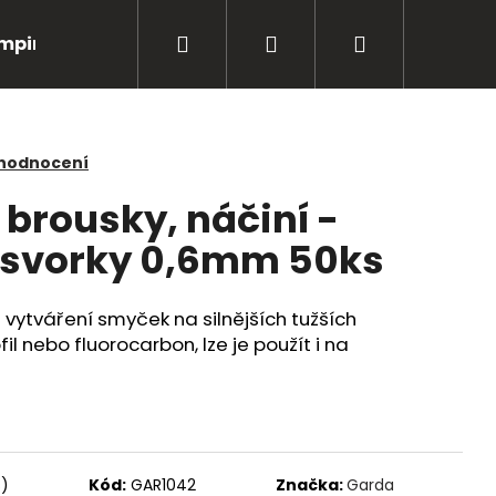
Hledat
Přihlášení
Nákupní
mping
Bižuterie
Péče o úlovky
Oblečení
košík
 hodnocení
 brousky, náčiní -
 svorky 0,6mm 50ks
vytváření smyček na silnějších tužších
l nebo fluorocarbon, lze je použít i na
Následující
s)
Kód:
GAR1042
Značka:
Garda