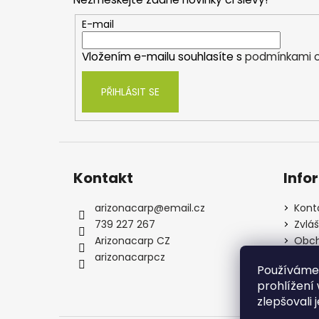
a
t
E-mail
í
Vložením e-mailu souhlasíte s
podmínkami o
PŘIHLÁSIT SE
Kontakt
Info
arizonacarp
@
email.cz
Kont
739 227 267
Zvlá
Arizonacarp CZ
Obch
arizonacarpcz
Souh
Používáme
osob
prohlížení
zlepšovali 