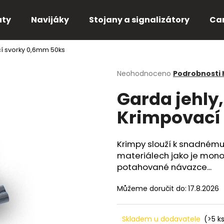
uty
Navijáky
Stojany a signalizátory
Ca
cí svorky 0,6mm 50ks
Co potřebujete najít?
Průměrné
Neohodnoceno
Podrobnosti
hodnocení
Garda jehly,
produktu
HLEDAT
je
Krimpovací
0,0
z
5
Doporučujeme
hvězdiček.
Krimpy slouží k snadnému 
materiálech jako je monofi
potahované návazce...
Můžeme doručit do:
17.8.2026
Skladem u dodavatele
(>5 k