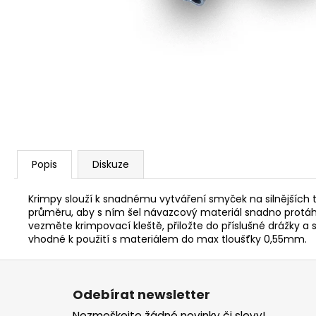
V1 CARP - AMUR
159 Kč
Popis
Diskuze
Krimpy slouží k snadnému vytváření smyček na silnějších t
průměru, aby s ním šel návazcový materiál snadno protáhn
vezměte krimpovací kleště, přiložte do příslušné drážky a 
vhodné k použití s materiálem do max tloušťky 0,55mm.
Z
á
Odebírat newsletter
p
Nezmeškejte žádné novinky či slevy!