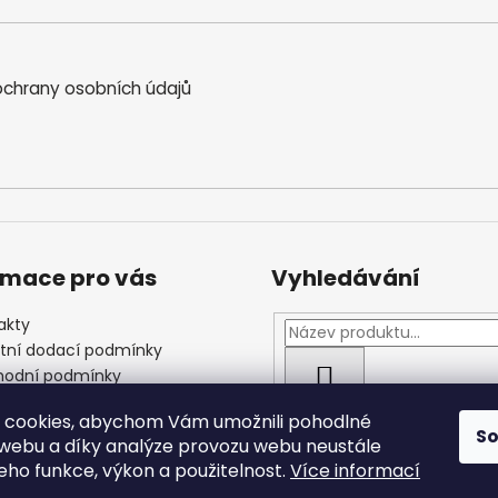
chrany osobních údajů
rmace pro vás
Vyhledávání
akty
štní dodací podmínky
odní podmínky
HLEDAT
las se zpracováním
 cookies, abychom Vám umožnili pohodlné
ních údajů
S
 webu a díky analýze provozu webu neustále
jeho funkce, výkon a použitelnost.
Více informací