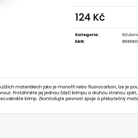
OLOVĚNÉ KRMÍTKO S TRUBIČKOU
ROHLÍKOVÉ BOIL
DELPHIN EAZYSIX
81 Kč
124 Kč
44 Kč
Měrná
cena:
Kategorie
:
Bižuteri
EAN
:
859560
užších materiálech jako je monofil nebo fluorocarbon, lze je po
out. Protáhněte jej jednou částí krimpu a druhou stranou zpět,
secvakněte krimp. Zkontrolujte pevnost spoje a přebytečný mater