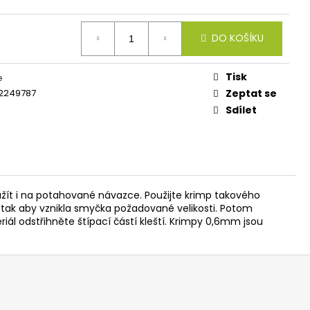
IES FLUO 30G
DO KOŠÍKU
Tisk
e
2249787
Zeptat se
Sdílet
užít i na potahované návazce. Použijte krimp takového
 tak aby vznikla smyčka požadované velikosti. Potom
iál odstřihněte štípací částí kleští. Krimpy 0,6mm jsou