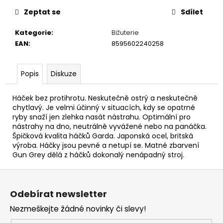
č
u
Zeptat se
Sdílet
j
e
Kategorie
:
Bižuterie
m
EAN
:
8595602240258
e
Popis
Diskuze
V1
CARP
Háček bez protihrotu. Neskutečně ostrý a neskutečně
-
chytlavý. Je velmi účinný v situacích, kdy se opatrné
AMUR
ryby snaží jen zlehka nasát nástrahu. Optimální pro
159
nástrahy na dno, neutrálně vyvážené nebo na panáčka.
Kč
Špičková kvalita háčků Garda. Japonská ocel, britská
výroba. Háčky jsou pevné a netupí se. Matné zbarvení
Gun Grey dělá z háčků dokonalý nenápadný stroj.
Z
á
Odebírat newsletter
p
Nezmeškejte žádné novinky či slevy!
a