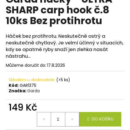
je
a
SHARP carp hook č.8
0,0
z
j
10ks Bez protihrotu
5
í
hvězdiček.
t
Háček bez protihrotu. Neskutečně ostrý a
?
neskutečně chytlavý. Je velmi účinný v situacích,
kdy se opatrné ryby snaží jen zlehka nasát
nástrahu...
Můžeme doručit do:
17.8.2026
HLEDAT
Skladem u dodavatele
(>5 ks)
Kód:
GAR1375
Značka:
Garda
D
o
149 Kč
p
o
Měrná
r
DO KOŠÍKU
cena:
u