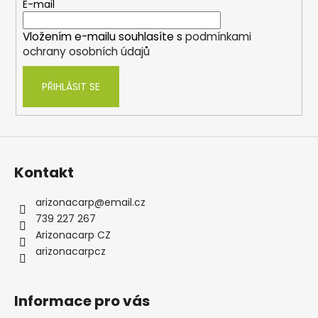
t
E-mail
í
Vložením e-mailu souhlasíte s
podmínkami
ochrany osobních údajů
PŘIHLÁSIT SE
Kontakt
arizonacarp
@
email.cz
739 227 267
Arizonacarp CZ
arizonacarpcz
Informace pro vás