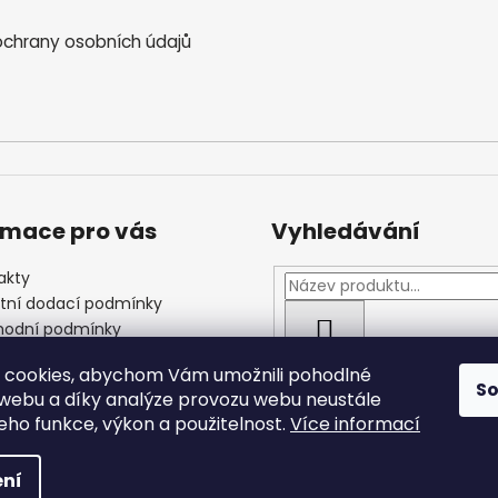
chrany osobních údajů
rmace pro vás
Vyhledávání
akty
štní dodací podmínky
odní podmínky
HLEDAT
las se zpracováním
 cookies, abychom Vám umožnili pohodlné
ních údajů
S
 webu a díky analýze provozu webu neustále
jeho funkce, výkon a použitelnost.
Více informací
 vyhrazena.
ní