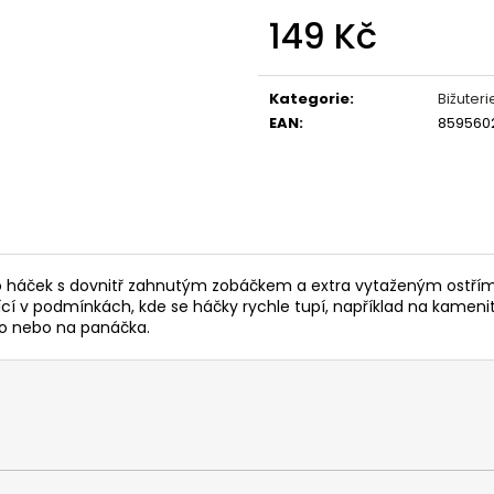
OLOVĚNÉ KRMÍTKO S TRUBIČKOU
ROHLÍKOVÉ BOIL
149 Kč
DELPHIN EAZYSIX
81 Kč
44 Kč
Měrná
cena:
Kategorie
:
Bižuteri
EAN
:
859560
nto háček s dovnitř zahnutým zobáčkem a extra vytaženým ostřím.
jící v podmínkách, kde se háčky rychle tupí, například na kamenité
dno nebo na panáčka.