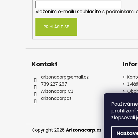
í
Vložením e-mailu souhlasíte s
podmínkami o
PŘIHLÁSIT SE
Kontakt
Info
arizonacarp
@
email.cz
Kont
739 227 267
Zvlá
Arizonacarp CZ
Obch
arizonacarpcz
Souh
Používáme
osob
prohlížení
zlepšovali 
Copyright 2026
Arizonacarp.cz
. Všechna práva
Nastave