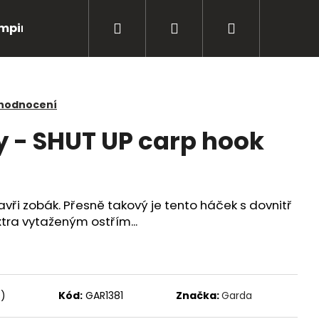
Hledat
Přihlášení
Nákupní
mping
Bižuterie
Péče o úlovky
Oblečení
košík
 hodnocení
 - SHUT UP carp hook
zavři zobák. Přesně takový je tento háček s dovnitř
ra vytaženým ostřím...
Následující
s)
Kód:
GAR1381
Značka:
Garda