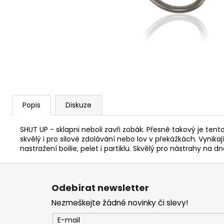
V1 CARP - AMUR
159 Kč
Popis
Diskuze
SHUT UP - sklapni neboli zavři zobák. Přesně takový je te
skvělý i pro silové zdolávání nebo lov v překážkách. Vynika
nastražení boilie, pelet i partiklu. Skvělý pro nástrahy na 
Z
á
Odebírat newsletter
p
Nezmeškejte žádné novinky či slevy!
a
t
E-mail