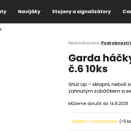
uty
Navijáky
Stojany a signalizátory
Ca
s
Co potřebujete najít?
Průměrné
Neohodnoceno
Podrobnosti
hodnocení
Garda háčky
produktu
HLEDAT
je
č.6 10ks
0,0
z
5
Doporučujeme
hvězdiček.
Shut Up – sklapni, neboli 
zahnutým zobáčkem a ext
Můžeme doručit do:
14.8.2026
Skladem u dodavatele
(>5 k