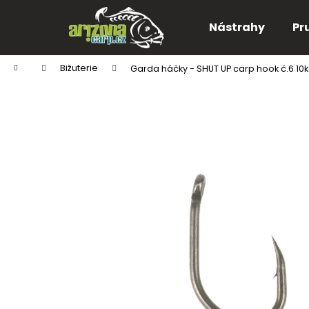
K
Přejít
na
o
Nástrahy
Pr
obsah
Zpět
Zpět
š
do
do
í
Domů
Bižuterie
Garda háčky - SHUT UP carp hook č.6 10k
k
obchodu
obchodu