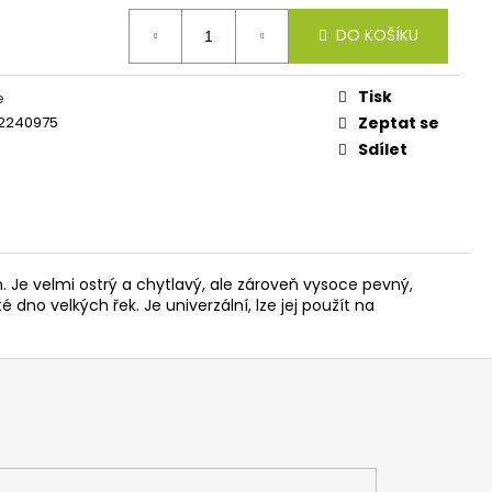
IES FLUO 30G
DO KOŠÍKU
Tisk
e
2240975
Zeptat se
Sdílet
 Je velmi ostrý a chytlavý, ale zároveň vysoce pevný,
 dno velkých řek. Je univerzální, lze jej použít na