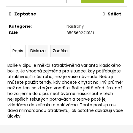
č
u
j
Zeptat se
Sdílet
e
m
Kategorie
:
Nástrahy
e
EAN
:
8595602219131
KRMÍTKO
Popis
Diskuze
Značka
DELPHIN
FEEDER
Boilie v dipu je měkčí zatraktivněná varianta klasického
KLASIK
boilie. Je vhodná zejména pro situace, kdy potřebujete
27
atraktivnější nástrahu, než je vaše návnada. Nebo ji
Kč
můžete použít tehdy, kdy chcete chytat na jiný průměr
než na ten, se kterým vnadíte. Boilie ještě před tím, než
ho zalijeme do dipu, necháváme nasáknout v těch
nejlepších tekutých potravách a teprve poté jej
vkládáme do kelímku a poléváme. Tento postup mu
dává mimořádnou atraktivitu, jak ostatně dokazují vaše
úlovky.
Z