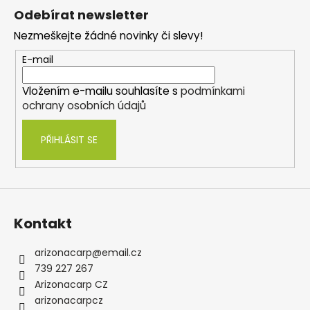
á
Odebírat newsletter
p
Nezmeškejte žádné novinky či slevy!
a
t
E-mail
í
Vložením e-mailu souhlasíte s
podmínkami
ochrany osobních údajů
PŘIHLÁSIT SE
Kontakt
arizonacarp
@
email.cz
739 227 267
Arizonacarp CZ
arizonacarpcz