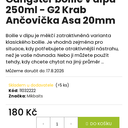
je
a
250ml - G2 Krab
0,0
z
j
Ančovička Asa 20mm
5
í
hvězdiček.
t
Boilie v dipu je měkčí zatraktivněná varianta
?
klasického boilie. Je vhodná zejména pro
situace, kdy potřebujete atraktivnější nástrahu,
než je vaše návnada. Nebo ji můžete použít
tehdy, kdy chcete chytat na jiný průměr ...
HLEDAT
Můžeme doručit do:
17.8.2026
Skladem u dodavatele
(>5 ks)
D
Kód:
11032222
Značka:
Mikbaits
o
p
180 Kč
o
r
Měrná
u
DO KOŠÍKU
cena: