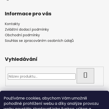
Informace pro vás
Kontakty
Zvláštní dodací podmínky
Obchodní podmínky
Souhlas se zpracováním osobních údajů
Vyhledávání
HLEDAT
Přijímáme online platby
Používáme cookies, abychom Vám umožnili
pohodlné prohlížení webu a díky analýze provozu
webu neustále zlepšovali jeho funkce, výkon a