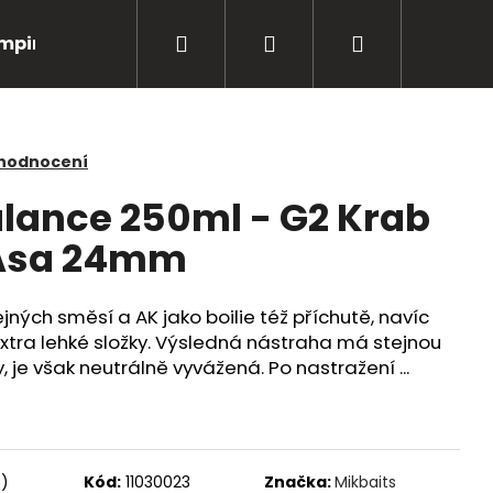
Hledat
Přihlášení
Nákupní
mping
Bižuterie
Péče o úlovky
Oblečení
košík
 hodnocení
lance 250ml - G2 Krab
Asa 24mm
jných směsí a AK jako boilie též příchutě, navíc
extra lehké složky. Výsledná nástraha má stejnou
 je však neutrálně vyvážená. Po nastražení ...
Následující
s)
Kód:
11030023
Značka:
Mikbaits