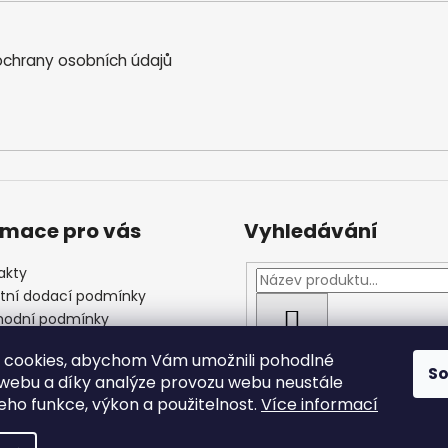
chrany osobních údajů
rmace pro vás
Vyhledávání
akty
štní dodací podmínky
odní podmínky
HLEDAT
las se zpracováním
 cookies, abychom Vám umožnili pohodlné
ních údajů
S
 webu a díky analýze provozu webu neustále
jeho funkce, výkon a použitelnost.
Více informací
 vyhrazena.