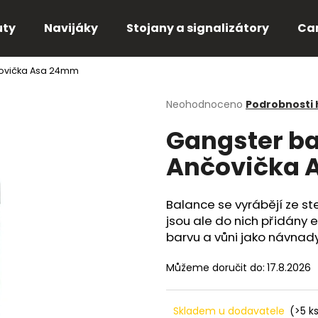
uty
Navijáky
Stojany a signalizátory
Ca
čovička Asa 24mm
Co potřebujete najít?
Průměrné
Neohodnoceno
Podrobnosti
hodnocení
Gangster ba
produktu
HLEDAT
je
Ančovička 
0,0
z
5
Doporučujeme
hvězdiček.
Balance se vyrábějí ze ste
jsou ale do nich přidány 
barvu a vůni jako návnady,
Můžeme doručit do:
17.8.2026
Skladem u dodavatele
(>5 k