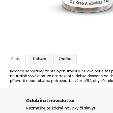
V1 CARP - AMUR
159 Kč
Popis
Diskuze
Značka
Balance se vyrábějí ze stejných směsí a AK jako boilie též 
neutrálně vyvážená. Po nastražení si zlehka dosedne na dn
příchutě nebo tekutou potravou. Ne však příliš, aby zůstalo 
Z
á
Odebírat newsletter
p
Nezmeškejte žádné novinky či slevy!
a