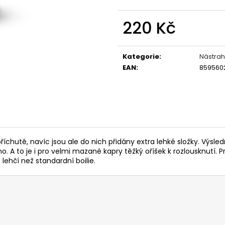
OLOVĚNÉ KRMÍTKO S TRUBIČKOU
KRMÍTKO DELPHIN
DELPHIN EAZYSIX
27 Kč
220 Kč
44 Kč
Měrná
cena:
Kategorie
:
Nástrah
EAN
:
859560
příchutě, navíc jsou ale do nich přidány extra lehké složky. Výs
o. A to je i pro velmi mazané kapry těžký oříšek k rozlousknutí.
lehčí než standardní boilie.