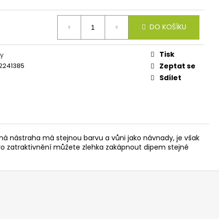
 FEEDER KLASIK
DO KOŠÍKU
Tisk
y
2241385
Zeptat se
Sdílet
ledná nástraha má stejnou barvu a vůni jako návnady, je však
 Pro zatraktivnění můžete zlehka zakápnout dipem stejné