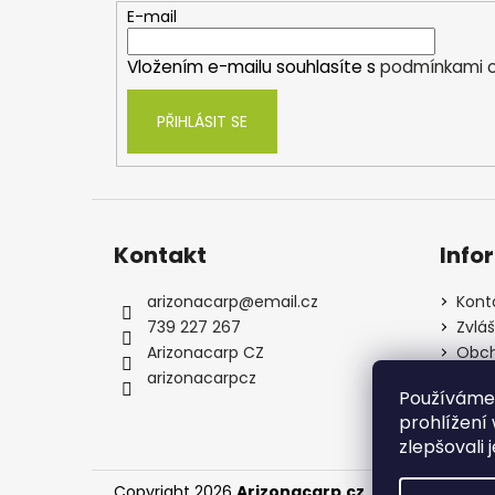
t
E-mail
í
Vložením e-mailu souhlasíte s
podmínkami o
PŘIHLÁSIT SE
Kontakt
Info
arizonacarp
@
email.cz
Kont
739 227 267
Zvlá
Arizonacarp CZ
Obch
arizonacarpcz
Souh
Používáme
osob
prohlížení
zlepšovali 
Copyright 2026
Arizonacarp.cz
. Všechna práva