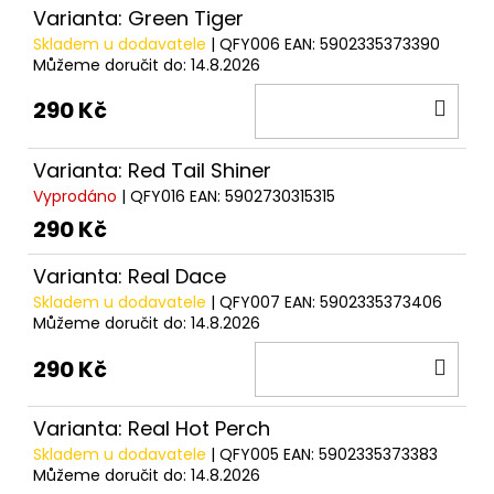
č
Varianta: Green Tiger
u
Skladem u dodavatele
| QFY006
EAN:
5902335373390
j
Můžeme doručit do:
14.8.2026
e
m
DO
290 Kč
e
KOŠ
Varianta: Red Tail Shiner
KUKUŘICE
Vyprodáno
| QFY016
EAN:
5902730315315
CUKK
290 Kč
BEZ
NÁLEVU
-
Varianta: Real Dace
125G
Skladem u dodavatele
| QFY007
EAN:
5902335373406
86
Můžeme doručit do:
14.8.2026
Kč
DO
290 Kč
KOŠ
Varianta: Real Hot Perch
Skladem u dodavatele
| QFY005
EAN:
5902335373383
Můžeme doručit do:
14.8.2026