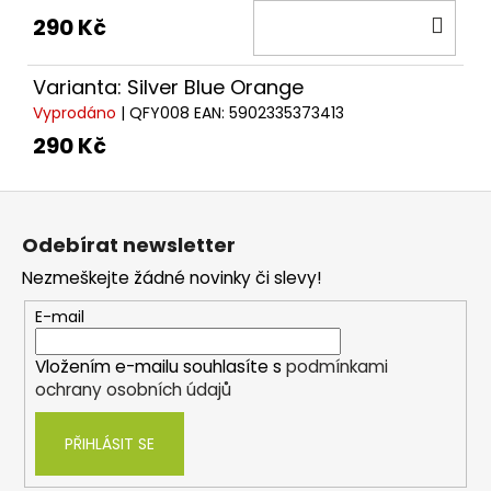
DO
290 Kč
KOŠ
Varianta: Silver Blue Orange
Vyprodáno
| QFY008
EAN:
5902335373413
290 Kč
Z
á
Odebírat newsletter
p
Nezmeškejte žádné novinky či slevy!
a
t
E-mail
í
Vložením e-mailu souhlasíte s
podmínkami
ochrany osobních údajů
PŘIHLÁSIT SE