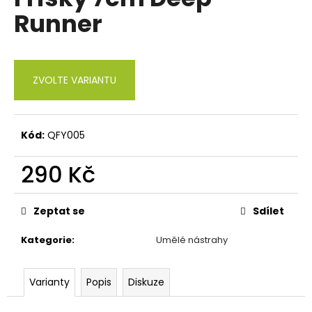
je
a
Runner
0,0
z
j
5
í
hvězdiček.
t
ZVOLTE VARIANTU
?
Kód:
QFY005
HLEDAT
290 Kč
Měrná
cena:
Zeptat se
Sdílet
D
o
Kategorie
:
Umělé nástrahy
p
o
r
Varianty
Popis
Diskuze
u