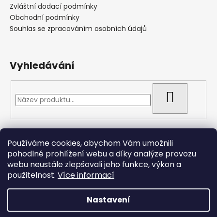
Zvláštní dodací podmínky
Obchodní podmínky
Souhlas se zpracováním osobních údajů
Vyhledávání
HLEDAT
Přijímáme online platby
Používáme cookies, abychom Vám umožnili
pohodlné prohlížení webu a díky analýze provozu
webu neustále zlepšovali jeho funkce, výkon a
použitelnost.
Více informací
Nastavení
Vytvořil Shoptet