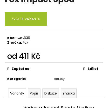
je
a
0,0
z
j
5
í
ZVOLTE VARIANTU
hvězdiček.
t
?
Kód:
CAC639
Značka:
Fox
od
411 Kč
HLEDAT
Měrná
cena:
Zeptat se
Sdílet
D
Kategorie
:
Rakety
o
p
o
Varianty
Popis
Diskuze
Značka
r
u
Varianta: Impact Spod - Medium