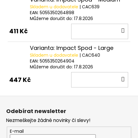
č
u
Skladem u dodavatele
| CAC639
EAN:
5055350264898
j
Můžeme doručit do:
17.8.2026
e
m
DO
411 Kč
e
KOŠ
Varianta: Impact Spod - Large
OLOVĚNÉ
Skladem u dodavatele
| CAC640
KRMÍTKO
EAN:
5055350264904
S
Můžeme doručit do:
17.8.2026
TRUBIČKOU
DELPHIN
DO
447 Kč
EAZYSIX
KOŠ
44
Kč
Z
á
Odebírat newsletter
p
Nezmeškejte žádné novinky či slevy!
a
t
E-mail