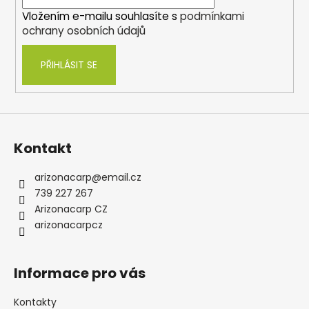
í
Vložením e-mailu souhlasíte s
podmínkami
ochrany osobních údajů
PŘIHLÁSIT SE
Kontakt
arizonacarp
@
email.cz
739 227 267
Arizonacarp CZ
arizonacarpcz
Informace pro vás
Kontakty