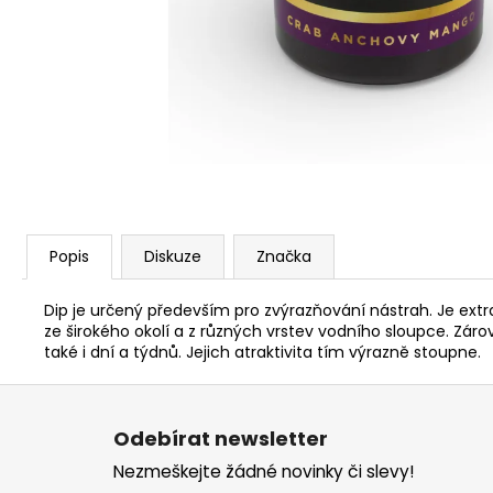
V1 CARP - AMUR
159 Kč
Popis
Diskuze
Značka
Dip je určený především pro zvýrazňování nástrah. Je extra 
ze širokého okolí a z různých vrstev vodního sloupce. Záro
také i dní a týdnů. Jejich atraktivita tím výrazně stoupne.
Z
á
Odebírat newsletter
p
Nezmeškejte žádné novinky či slevy!
a