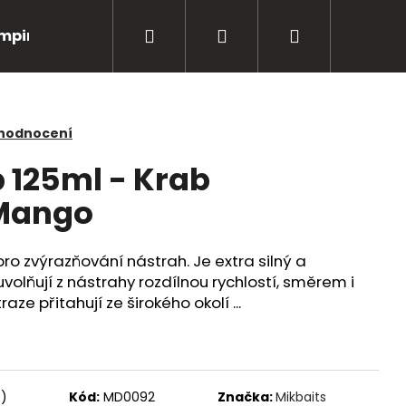
Hledat
Přihlášení
Nákupní
mping
Bižuterie
Péče o úlovky
Oblečení
košík
 hodnocení
p 125ml - Krab
Mango
ro zvýrazňování nástrah. Je extra silný a
uvolňují z nástrahy rozdílnou rychlostí, směrem i
aze přitahují ze širokého okolí ...
Následující
s)
Kód:
MD0092
Značka:
Mikbaits