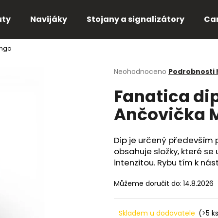
uty
Navijáky
Stojany a signalizátory
Ca
ango
Co potřebujete najít?
Průměrné
Neohodnoceno
Podrobnosti
hodnocení
Fanatica di
produktu
HLEDAT
je
Ančovička 
0,0
z
5
Doporučujeme
hvězdiček.
Dip je určený především p
obsahuje složky, které se 
intenzitou. Rybu tím k nástr
Můžeme doručit do:
14.8.2026
Skladem u dodavatele
(>5 k