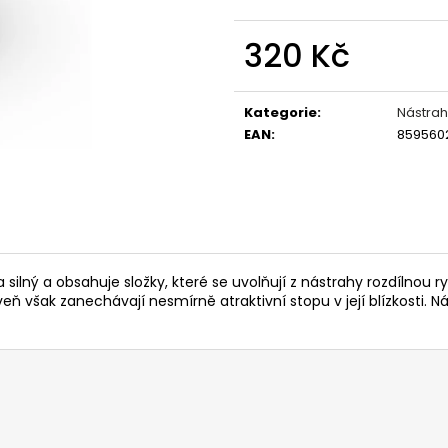
OLOVĚNÉ KRMÍTKO S TRUBIČKOU
ROHLÍKOVÉ BOIL
DELPHIN EAZYSIX
81 Kč
320 Kč
44 Kč
Měrná
cena:
Kategorie
:
Nástrah
EAN
:
859560
silný a obsahuje složky, které se uvolňují z nástrahy rozdílnou ry
veň však zanechávají nesmírně atraktivní stopu v její blízkosti.