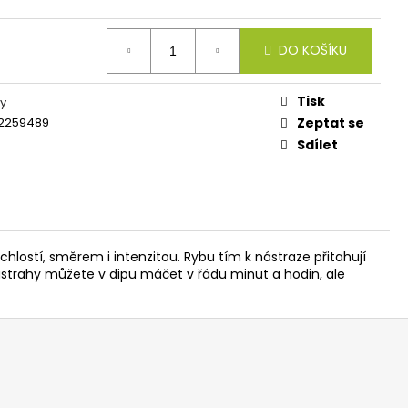
IES FLUO 30G
DO KOŠÍKU
Tisk
y
2259489
Zeptat se
Sdílet
chlostí, směrem i intenzitou. Rybu tím k nástraze přitahují
 Nástrahy můžete v dipu máčet v řádu minut a hodin, ale