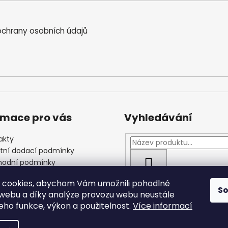
chrany osobních údajů
rmace pro vás
Vyhledávání
akty
štní dodací podmínky
odní podmínky
HLEDAT
las se zpracováním
 cookies, abychom Vám umožnili pohodlné
ních údajů
S
 webu a díky analýze provozu webu neustále
jeho funkce, výkon a použitelnost.
Více informací
 vyhrazena.