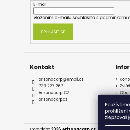
t
E-mail
í
Vložením e-mailu souhlasíte s
podmínkami o
PŘIHLÁSIT SE
Kontakt
Info
arizonacarp
@
email.cz
Kont
739 227 267
Zvlá
Arizonacarp CZ
Obch
arizonacarpcz
Souh
Používáme
osob
prohlížení
zlepšovali 
Copyright 2026
Arizonacarp.cz
. Všechna práva