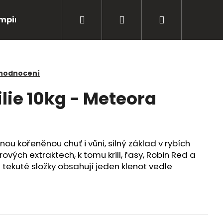
Hledat
Přihlášení
Nákupní
mping
Bižuterie
Péče o úlovky
Oblečení
košík
 hodnocení
lie 10kg - Meteora
 kořeněnou chuť i vůni, silný základ v rybích
vých extraktech, k tomu krill, řasy, Robin Red a
é tekuté složky obsahují jeden klenot vedle
Následující