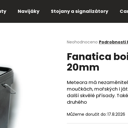
uty
Navijáky
Stojany a signalizátory
Ca
Co potřebujete najít?
Průměrné
Neohodnoceno
Podrobnosti
hodnocení
Fanatica boi
produktu
HLEDAT
je
20mm
0,0
z
5
Doporučujeme
hvězdiček.
Meteora má nezaměnitelnou
moučkách, mořských i játro
další skvělé přísady. Tak
druhého
Můžeme doručit do:
17.8.2026