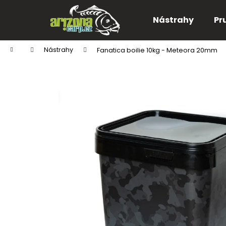
K
Přejít
na
o
Nástrahy
Pr
obsah
Zpět
Zpět
š
do
do
í
Domů
Nástrahy
Fanatica boilie 10kg - Meteora 20mm
k
obchodu
obchodu