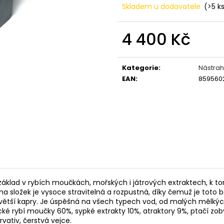
OLOVĚNÉ KRMÍTKO S TRUBIČKOU
ROHLÍKOVÉ BOIL
Skladem u dodavatele
(>5 k
DELPHIN EAZYSIX
81 Kč
44 Kč
4 400 Kč
Měrná
cena:
Kategorie
:
Nástrah
EAN
:
859560
lad v rybích moučkách, mořských i játrových extraktech, k tomu k
a složek je vysoce stravitelná a rozpustná, díky čemuž je toto bo
jvětší kapry. Je úspěšná na všech typech vod, od malých mělkých,
cké rybí moučky 60%, sypké extrakty 10%, atraktory 9%, ptačí zob
rvativ, čerstvá vejce.