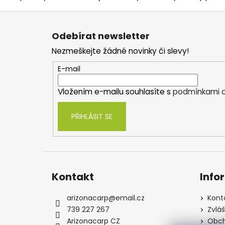
Z
á
Odebírat newsletter
p
Nezmeškejte žádné novinky či slevy!
a
t
E-mail
í
Vložením e-mailu souhlasíte s
podmínkami o
PŘIHLÁSIT SE
Kontakt
Info
arizonacarp
@
email.cz
Kont
739 227 267
Zvlá
Arizonacarp CZ
Obch