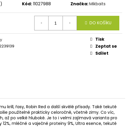
IES FLUO 30G
s)
Kód:
11027988
Značka:
Mikbaits
DO KOŠÍKU
Tisk
y
2239139
Zeptat se
Sdílet
rill, řasy, Robin Red a další skvělé přísady. Také tekuté
ilie použitelné prakticky celoročně, včetně zimy. Co víc,
 až po velké hluboké. Je to i velmi zajímavá varianta pro
y 12%, mléčné a vaječné proteiny 9%, Ultra esence, tekuté