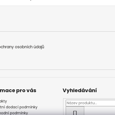
chrany osobních údajů
rmace pro vás
Vyhledávání
akty
štní dodací podmínky
odní podmínky
HLEDAT