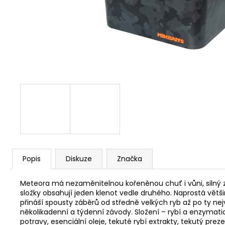
V1 CARP - AMUR
159 Kč
Popis
Diskuze
Značka
Meteora má nezaměnitelnou kořeněnou chuť i vůni, silný zák
složky obsahují jeden klenot vedle druhého. Naprostá většin
přináší spousty záběrů od středně velkých ryb až po ty ne
několikadenní a týdenní závody. Složení – rybí a enzymati
potravy, esenciální oleje, tekuté rybí extrakty, tekutý preze