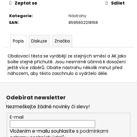
č
Zeptat se
Sdílet
u
j
Kategorie
:
Nástrahy
e
EAN
:
8595602218158
m
e
Popis
Diskuze
Značka
KRMÍTKO
Obalovací těsta se vyrábějí ze stejných směsí a AK jako
DELPHIN
boilie stejné příchutě. Jsou nesmírně účinná k dosažení
FEEDER
ještě více záběrů. Obalte nástrahu několik minut před
KLASIK
náhozem, aby těsto zaschnulo a vydrželo déle.
27
Kč
Z
á
Odebírat newsletter
p
Nezmeškejte žádné novinky či slevy!
a
t
E-mail
í
Vložením e-mailu souhlasíte s
podmínkami