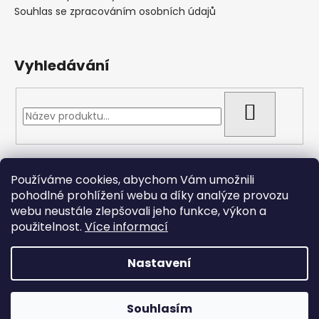
Souhlas se zpracováním osobních údajů
Vyhledávání
HLEDAT
Přijímáme online platby
Používáme cookies, abychom Vám umožnili
pohodlné prohlížení webu a díky analýze provozu
webu neustále zlepšovali jeho funkce, výkon a
použitelnost.
Více informací
Nastavení
Vytvořil Shoptet
Copyright 2026
Arizonacarp.cz
. Všechna práva
Souhlasím
vyhrazena.