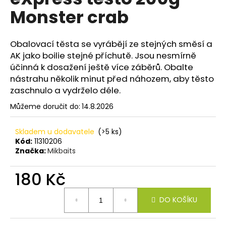
je
a
Monster crab
0,0
z
j
5
í
hvězdiček.
Obalovací těsta se vyrábějí ze stejných směsí a
t
AK jako boilie stejné příchutě. Jsou nesmírně
?
účinná k dosažení ještě více záběrů. Obalte
nástrahu několik minut před náhozem, aby těsto
zaschnulo a vydrželo déle.
Můžeme doručit do:
14.8.2026
HLEDAT
Skladem u dodavatele
(>5 ks)
Kód:
11310206
Značka:
Mikbaits
D
o
180 Kč
p
Měrná
o
DO KOŠÍKU
cena:
r
u