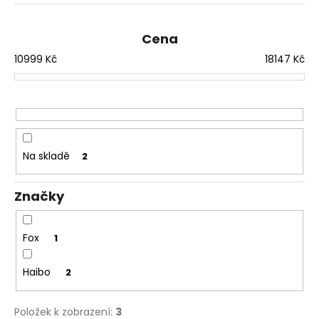
z
č
e
u
j
n
Cena
e
í
10999
Kč
18147
Kč
m
p
e
r
o
ROHLÍKOVÉ
d
BOILIES
u
FLUO
Na skladě
2
30G
k
81
t
Kč
Značky
ů
Fox
1
Haibo
2
Položek k zobrazení:
3