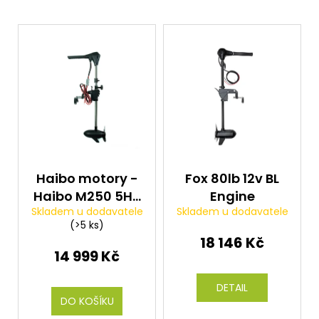
V
ý
p
i
s
p
r
o
d
Haibo motory -
Fox 80lb 12v BL
u
Haibo M250 5HP
Engine
k
Skladem u dodavatele
Skladem u dodavatele
120LBS 24V
(>5 ks)
t
BRUSHLESS
18 146 Kč
ů
14 999 Kč
DETAIL
DO KOŠÍKU