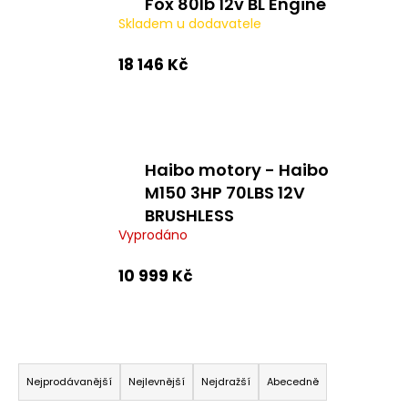
Fox 80lb 12v BL Engine
a
Skladem u dodavatele
j
18 146 Kč
í
t
?
Haibo motory - Haibo
M150 3HP 70LBS 12V
HLEDAT
BRUSHLESS
Vyprodáno
10 999 Kč
D
o
p
o
Ř
r
a
Nejprodávanější
Nejlevnější
Nejdražší
Abecedně
u