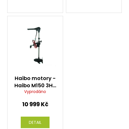
Haibo motory -
Haibo M150 3HP
Vyprodáno
70LBS 12V
BRUSHLESS
10 999 Kč
DETAIL