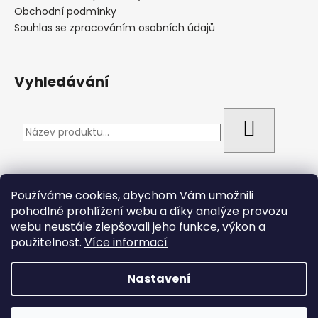
Obchodní podmínky
Souhlas se zpracováním osobních údajů
Vyhledávání
HLEDAT
Přijímáme online platby
Používáme cookies, abychom Vám umožnili
pohodlné prohlížení webu a díky analýze provozu
webu neustále zlepšovali jeho funkce, výkon a
použitelnost.
Více informací
Nastavení
Vytvořil Shoptet
Copyright 2026
Arizonacarp.cz
. Všechna práva