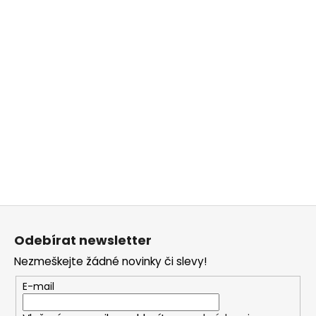
Z
á
Odebírat newsletter
p
Nezmeškejte žádné novinky či slevy!
a
t
E-mail
í