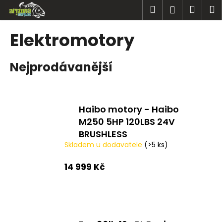
K
Přejít
Hledat
Náku
M
Přihlášen
na
o
obsah
Zpět
Zpět
košík
š
Elektromotory
í
C
k
Nejprodávanější
o
p
o
t
Haibo motory - Haibo
ř
M250 5HP 120LBS 24V
e
BRUSHLESS
b
Skladem u dodavatele
(>5 ks)
u
14 999 Kč
j
e
t
e
n