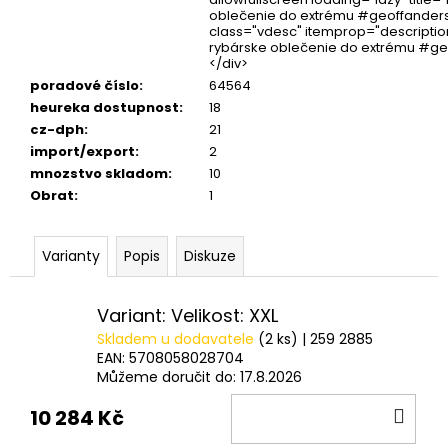
oblečenie do extrému #geoffanders
class="vdesc" itemprop="descripti
rybárske oblečenie do extrému #g
</div>
poradové číslo
:
64564
heureka dostupnost
:
18
cz-dph
:
21
import/export
:
2
mnozstvo skladom
:
10
Obrat
:
1
Varianty
Popis
Diskuze
Variant: Velikost: XXL
Skladem u dodavatele
(2 ks)
| 259 2885
EAN:
5708058028704
Můžeme doručit do:
17.8.2026
DO
10 284 Kč
KOŠ