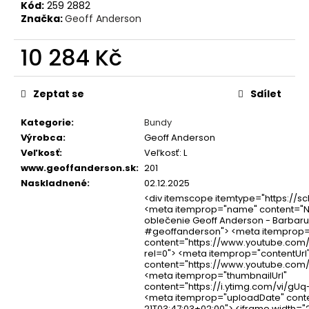
č
Kód:
259 2882
u
Značka:
Geoff Anderson
j
e
10 284 Kč
m
Měrná
e
cena:
Zeptat se
Sdílet
OLOVĚNÉ
Kategorie
:
Bundy
KRMÍTKO
Výrobca
:
Geoff Anderson
S
TRUBIČKOU
Veľkosť
:
Veľkosť: L
DELPHIN
www.geoffanderson.sk
:
201
EAZYSIX
Naskladnené
:
02.12.2025
44
<div itemscope itemtype="https://
Kč
<meta itemprop="name" content="N
oblečenie Geoff Anderson - Barbar
#geoffanderson"> <meta itemprop
content="https://www.youtube.co
rel=0"> <meta itemprop="contentUrl
content="https://www.youtube.com
<meta itemprop="thumbnailUrl"
content="https://i.ytimg.com/vi/gUq
<meta itemprop="uploadDate" conte
21T03:47:03+02:00"> <iframe width="