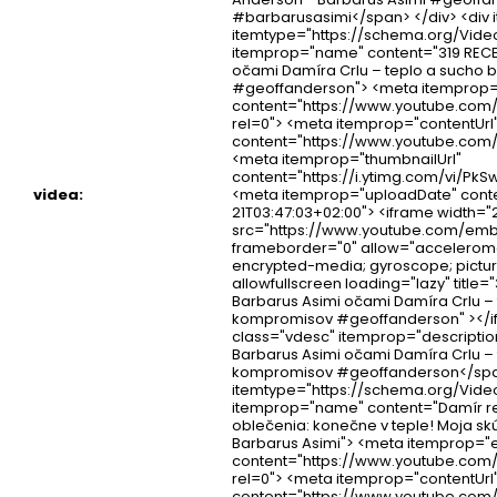
#barbarusasimi</span> </div> <div
itemtype="https://schema.org/Vide
itemprop="name" content="319 RECEN
očami Damíra Crlu – teplo a sucho
#geoffanderson"> <meta itemprop
content="https://www.youtube.co
rel=0"> <meta itemprop="contentUrl
content="https://www.youtube.co
<meta itemprop="thumbnailUrl"
content="https://i.ytimg.com/vi/PkS
videa
:
<meta itemprop="uploadDate" conte
21T03:47:03+02:00"> <iframe width="
src="https://www.youtube.com/em
frameborder="0" allow="acceleromet
encrypted-media; gyroscope; pictur
allowfullscreen loading="lazy" title=
Barbarus Asimi očami Damíra Crlu –
kompromisov #geoffanderson" ></i
class="vdesc" itemprop="description
Barbarus Asimi očami Damíra Crlu –
kompromisov #geoffanderson</span
itemtype="https://schema.org/Vide
itemprop="name" content="Damír r
oblečenia: konečne v teple! Moja s
Barbarus Asimi"> <meta itemprop="
content="https://www.youtube.c
rel=0"> <meta itemprop="contentUrl
content="https://www.youtube.com