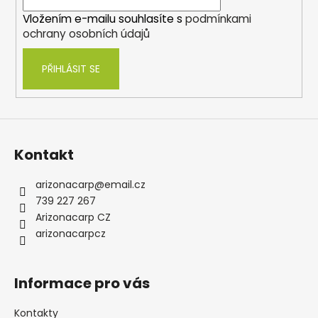
í
Vložením e-mailu souhlasíte s
podmínkami
ochrany osobních údajů
PŘIHLÁSIT SE
Kontakt
arizonacarp
@
email.cz
739 227 267
Arizonacarp CZ
arizonacarpcz
Informace pro vás
Kontakty