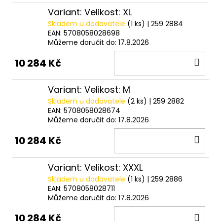
Variant: Velikost: XL
Skladem u dodavatele
(1 ks)
| 259 2884
EAN:
5708058028698
Můžeme doručit do:
17.8.2026
DO
10 284 Kč
KOŠ
Variant: Velikost: M
Skladem u dodavatele
(2 ks)
| 259 2882
EAN:
5708058028674
Můžeme doručit do:
17.8.2026
DO
10 284 Kč
KOŠ
Variant: Velikost: XXXL
Skladem u dodavatele
(1 ks)
| 259 2886
EAN:
5708058028711
Můžeme doručit do:
17.8.2026
DO
10 284 Kč