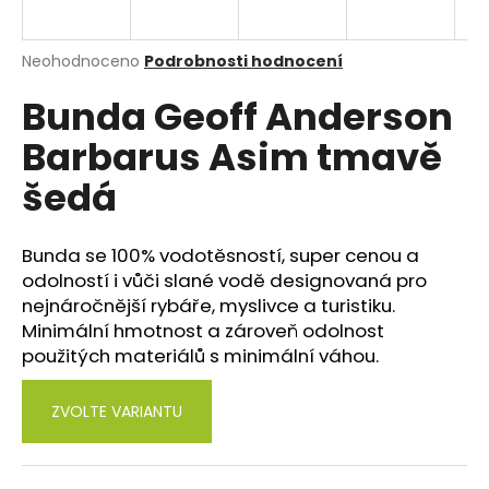
a
j
Průměrné
Neohodnoceno
Podrobnosti hodnocení
í
hodnocení
Bunda Geoff Anderson
produktu
t
je
?
Barbarus Asim tmavě
0,0
z
šedá
5
hvězdiček.
Bunda se 100% vodotěsností, super cenou a
HLEDAT
odolností i vůči slané vodě designovaná pro
nejnáročnější rybáře, myslivce a turistiku.
Minimální hmotnost a zároveň odolnost
D
použitých materiálů s minimální váhou.
o
p
ZVOLTE VARIANTU
o
r
u