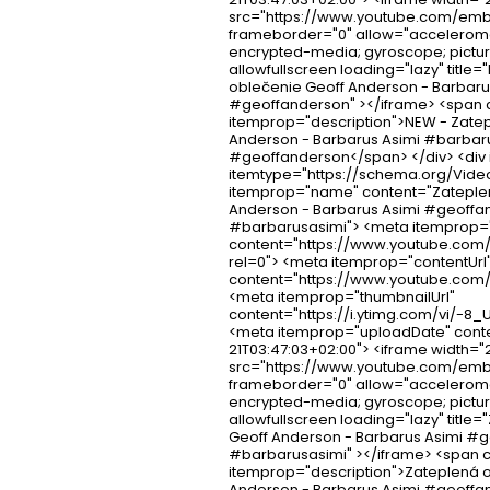
src="https://www.youtube.com/em
frameborder="0" allow="acceleromet
encrypted-media; gyroscope; pictur
allowfullscreen loading="lazy" title
oblečenie Geoff Anderson - Barbar
#geoffanderson" ></iframe> <span 
itemprop="description">NEW - Zate
Anderson - Barbarus Asimi #barbar
#geoffanderson</span> </div> <div
itemtype="https://schema.org/Vide
itemprop="name" content="Zateple
Anderson - Barbarus Asimi #geoffa
#barbarusasimi"> <meta itemprop
content="https://www.youtube.co
rel=0"> <meta itemprop="contentUrl
content="https://www.youtube.com
<meta itemprop="thumbnailUrl"
content="https://i.ytimg.com/vi/-8_
<meta itemprop="uploadDate" conte
21T03:47:03+02:00"> <iframe width="
src="https://www.youtube.com/em
frameborder="0" allow="acceleromet
encrypted-media; gyroscope; pictur
allowfullscreen loading="lazy" title
Geoff Anderson - Barbarus Asimi #
#barbarusasimi" ></iframe> <span 
itemprop="description">Zateplená 
Anderson - Barbarus Asimi #geoffa