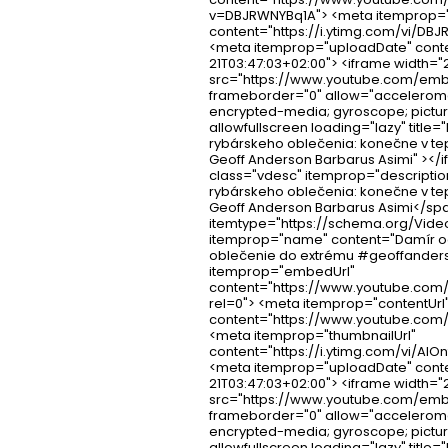
v=DBJRWNYBq1A"> <meta itemprop="
content="https://i.ytimg.com/vi/DB
<meta itemprop="uploadDate" conte
21T03:47:03+02:00"> <iframe width="
src="https://www.youtube.com/em
frameborder="0" allow="acceleromet
encrypted-media; gyroscope; pictur
allowfullscreen loading="lazy" title
rybárskeho oblečenia: konečne v tep
Geoff Anderson Barbarus Asimi" ></
class="vdesc" itemprop="descriptio
rybárskeho oblečenia: konečne v tep
Geoff Anderson Barbarus Asimi</spa
itemtype="https://schema.org/Vide
itemprop="name" content="Damír o
oblečenie do extrému #geoffander
itemprop="embedUrl"
content="https://www.youtube.co
rel=0"> <meta itemprop="contentUrl
content="https://www.youtube.com
<meta itemprop="thumbnailUrl"
content="https://i.ytimg.com/vi/AIO
<meta itemprop="uploadDate" conte
21T03:47:03+02:00"> <iframe width="
src="https://www.youtube.com/emb
frameborder="0" allow="acceleromet
encrypted-media; gyroscope; pictur
allowfullscreen loading="lazy" title