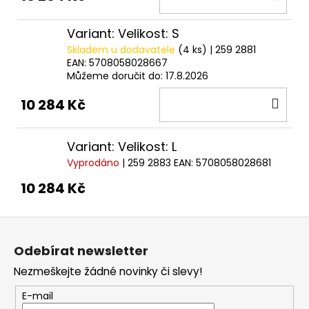
KOŠ
Variant: Velikost: S
Skladem u dodavatele
(4 ks)
| 259 2881
EAN:
5708058028667
Můžeme doručit do:
17.8.2026
DO
10 284 Kč
KOŠ
Variant: Velikost: L
Vyprodáno
| 259 2883
EAN:
5708058028681
10 284 Kč
Z
á
Odebírat newsletter
p
Nezmeškejte žádné novinky či slevy!
a
t
E-mail