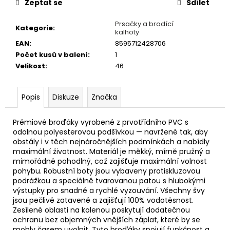
č
Zeptat se
Sdílet
u
j
Prsačky a brodící
Kategorie
:
kalhoty
e
EAN
:
8595712428706
m
Počet kusů v balení
:
1
e
Velikost
:
46
KUKUŘICE
CUKK
Popis
Diskuze
Značka
BEZ
NÁLEVU
Prémiové broďáky vyrobené z prvotřídního PVC s
-
125G
odolnou polyesterovou podšívkou — navržené tak, aby
obstály i v těch nejnáročnějších podmínkách a nabídly
86
maximální životnost. Materiál je měkký, mírně pružný a
Kč
mimořádně pohodlný, což zajišťuje maximální volnost
pohybu. Robustní boty jsou vybaveny protiskluzovou
podrážkou a speciálně tvarovanou patou s hlubokými
výstupky pro snadné a rychlé vyzouvání. Všechny švy
jsou pečlivě zatavené a zajišťují 100% vodotěsnost.
Zesílené oblasti na kolenou poskytují dodatečnou
ochranu bez objemných vnějších záplat, které by se
mohly časem uvolnit. Tyto broďáky spojují funkčnost a