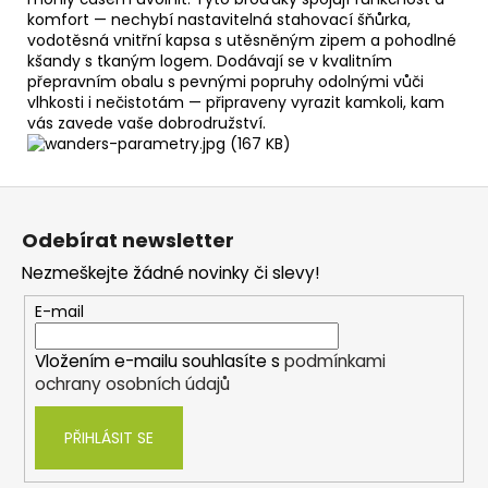
komfort — nechybí nastavitelná stahovací šňůrka,
vodotěsná vnitřní kapsa s utěsněným zipem a pohodlné
kšandy s tkaným logem. Dodávají se v kvalitním
přepravním obalu s pevnými popruhy odolnými vůči
vlhkosti i nečistotám — připraveny vyrazit kamkoli, kam
vás zavede vaše dobrodružství.
Z
á
Odebírat newsletter
p
Nezmeškejte žádné novinky či slevy!
a
t
E-mail
í
Vložením e-mailu souhlasíte s
podmínkami
ochrany osobních údajů
PŘIHLÁSIT SE