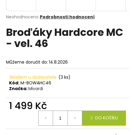
a
j
Průměrné
Neohodnoceno
Podrobnosti hodnocení
í
hodnocení
Broďáky Hardcore MC
produktu
t
je
?
- vel. 46
0,0
z
5
hvězdiček.
Můžeme doručit do:
14.8.2026
HLEDAT
Skladem u dodavatele
(3 ks)
Kód:
M-BOWAHC46
Značka:
Mivardi
D
o
1 499 Kč
p
Měrná
o
DO KOŠÍKU
cena:
r
u