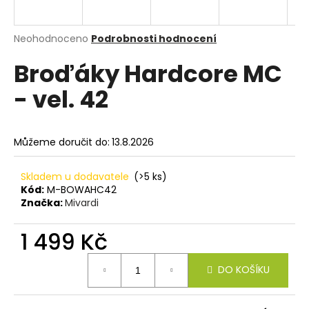
a
j
Průměrné
Neohodnoceno
Podrobnosti hodnocení
í
hodnocení
Broďáky Hardcore MC
produktu
t
je
?
- vel. 42
0,0
z
5
hvězdiček.
Můžeme doručit do:
13.8.2026
HLEDAT
Skladem u dodavatele
(>5 ks)
Kód:
M-BOWAHC42
Značka:
Mivardi
D
o
1 499 Kč
p
Měrná
o
DO KOŠÍKU
cena:
r
u