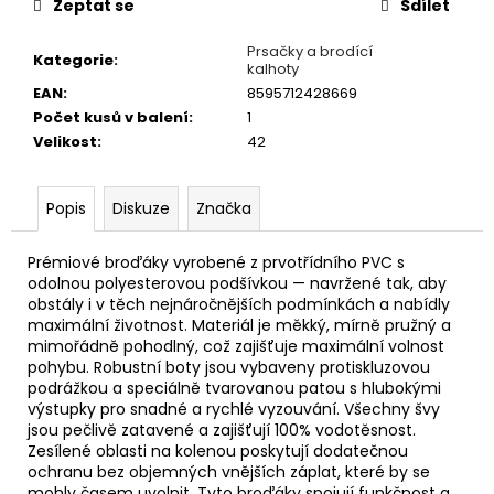
č
Zeptat se
Sdílet
u
j
Prsačky a brodící
Kategorie
:
kalhoty
e
EAN
:
8595712428669
m
Počet kusů v balení
:
1
e
Velikost
:
42
OLOVĚNÉ
KRMÍTKO
Popis
Diskuze
Značka
S
TRUBIČKOU
Prémiové broďáky vyrobené z prvotřídního PVC s
DELPHIN
EAZYSIX
odolnou polyesterovou podšívkou — navržené tak, aby
obstály i v těch nejnáročnějších podmínkách a nabídly
44
maximální životnost. Materiál je měkký, mírně pružný a
Kč
mimořádně pohodlný, což zajišťuje maximální volnost
pohybu. Robustní boty jsou vybaveny protiskluzovou
podrážkou a speciálně tvarovanou patou s hlubokými
výstupky pro snadné a rychlé vyzouvání. Všechny švy
jsou pečlivě zatavené a zajišťují 100% vodotěsnost.
Zesílené oblasti na kolenou poskytují dodatečnou
ochranu bez objemných vnějších záplat, které by se
mohly časem uvolnit. Tyto broďáky spojují funkčnost a