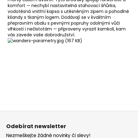
komfort — nechybí nastavitelná stahovací šňůrka,
vodotěsná vnitřní kapsa s utěsněným zipem a pohodlné
kšandy s tkaným logem. Dodávají se v kvalitním
přepravním obalu s pevnými popruhy odolnými vůči
vlhkosti i nečistotám — připraveny vyrazit kamkoli, kam
vás zavede vaše dobrodružství.
Z
á
Odebírat newsletter
p
Nezmeškejte žádné novinky či slevy!