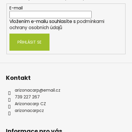
a
t
E-mail
í
Vložením e-mailu souhlasíte s
podmínkami
ochrany osobních údajů
PŘIHLÁSIT SE
Kontakt
arizonacarp
@
email.cz
739 227 267
Arizonacarp CZ
arizonacarpcz
Informace pro vás