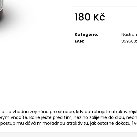
OLOVĚNÉ KRMÍTKO S TRUBIČKOU
ROHLÍKOVÉ BOIL
DELPHIN EAZYSIX
81 Kč
180 Kč
44 Kč
Měrná
cena:
Kategorie
:
Nástrah
EAN
:
859560
oilie. Je vhodná zejména pro situace, kdy potřebujete atraktivněj
terým vnadíte. Boilie ještě před tím, než ho zalijeme do dipu, 
postup mu dává mimořádnou atraktivitu, jak ostatně dokazují v