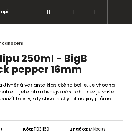
Hledat
Přihlášení
Nákupní
mping
Bižuterie
Péče o úlovky
Oblečení
košík
 hodnocení
 dipu 250ml - BigB
ack pepper 16mm
raktivněná varianta klasického boilie. Je vhodná
potřebujete atraktivnější nástrahu, než je vaše
oužít tehdy, kdy chcete chytat na jiný průměr ...
Následující
s)
Kód:
11031169
Značka:
Mikbaits