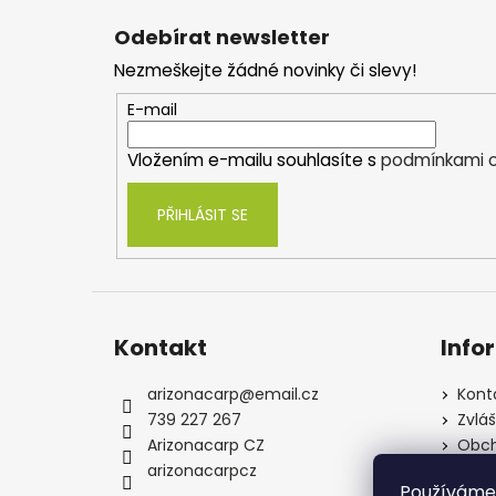
á
Odebírat newsletter
p
Nezmeškejte žádné novinky či slevy!
a
t
E-mail
í
Vložením e-mailu souhlasíte s
podmínkami o
PŘIHLÁSIT SE
Kontakt
Info
arizonacarp
@
email.cz
Kont
739 227 267
Zvlá
Arizonacarp CZ
Obch
arizonacarpcz
Souh
Používáme
osob