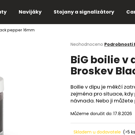
uty
Navijáky
Stojany a signalizátory
Ca
 Black pepper 16mm
Co potřebujete najít?
Průměrné
Neohodnoceno
Podrobnosti
hodnocení
BiG boilie v
produktu
HLEDAT
je
Broskev Bl
0,0
z
5
Doporučujeme
hvězdiček.
Boilie v dipu je měkčí zat
zejména pro situace, kdy 
návnada. Nebo ji můžete p
Můžeme doručit do:
17.8.2026
Skladem u dodavatele
(>5 k