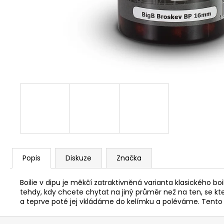
V1 CARP - AMUR
159 Kč
Popis
Diskuze
Značka
Boilie v dipu je měkčí zatraktivněná varianta klasického b
tehdy, kdy chcete chytat na jiný průměr než na ten, se k
a teprve poté jej vkládáme do kelímku a poléváme. Tento 
Z