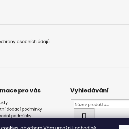
chrany osobních údajů
rmace pro vás
Vyhledávání
akty
štní dodací podmínky
odní podmínky
HLEDAT
las se zpracováním
 cookies, abychom Vám umožnili pohodlné
ních údajů