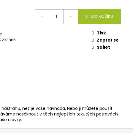
IES FLUO 30G
DO KOŠÍKU
Tisk
y
2233885
Zeptat se
Sdílet
ší nástrahu, než je vaše návnada. Nebo ji můžete použít
necháváme nasáknout v těch nejlepších tekutých potravách
aše úlovky.