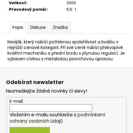
č
Velikost
:
2000
u
Převodový poměr
:
5,5 : 1
j
e
m
Popis
Diskuze
Značka
e
Naviják, který nabízí potřebnou spolehlivost a kvalitu v
nejnižší cenové kategorii. Při své ceně nabízí překvapivě
OLIVE
kvalitní mechaniku a přední brzdu s plynulou regulací. Je
-
vybaven cívkou s metalickou povrchovou úpravou.
RUBBER
STOPPER
Z
49
á
Kč
Odebírat newsletter
p
Nezmeškejte žádné novinky či slevy!
a
t
E-mail
í
Vložením e-mailu souhlasíte s
podmínkami
ochrany osobních údajů