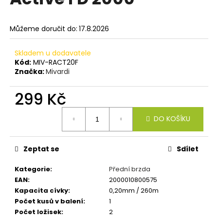
je
a
0,0
z
j
Můžeme doručit do:
17.8.2026
5
í
hvězdiček.
t
Skladem u dodavatele
?
Kód:
MIV-RACT20F
Značka:
Mivardi
299 Kč
Měrná
HLEDAT
DO KOŠÍKU
cena:
Zeptat se
Sdílet
D
o
Kategorie
:
Přední brzda
p
EAN
:
2000010800575
o
Kapacita cívky
:
0,20mm / 260m
r
Počet kusů v balení
:
1
u
Počet ložisek
:
2